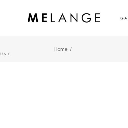
GA
Home
/
TUNK